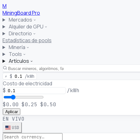
M
MiningBoard
Pro
Mercados
Alquiler de GPU
Directorio
Estadísticas de pools
Minería
Tools
Artículos
⚡
$
0.1
/kWh
Costo de electricidad
$
/kWh
$0.00
$0.25
$0.50
Aplicar
EN VIVO
USD