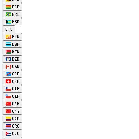
BOB
BRL
BSD
BTC
BTN
BWP
BYN
BZD
CAD
CDF
CHF
CLF
CLP
CNH
CNY
COP
CRC
CUC