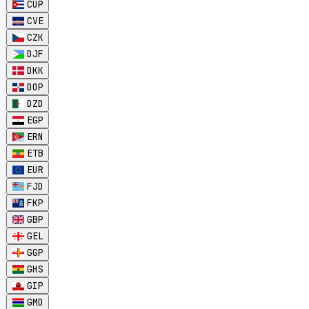
CUP
CVE
CZK
DJF
DKK
DOP
DZD
EGP
ERN
ETB
EUR
FJD
FKP
GBP
GEL
GGP
GHS
GIP
GMD