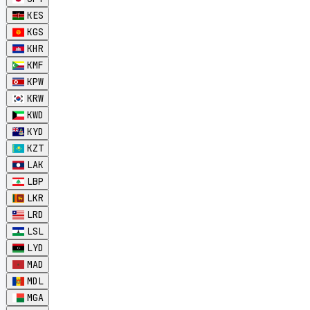
KES
KGS
KHR
KMF
KPW
KRW
KWD
KYD
KZT
LAK
LBP
LKR
LRD
LSL
LYD
MAD
MDL
MGA