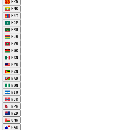
MKD
MMK
MNT
MOP
MRU
MUR
MVR
MWK
MXN
MYR
MZN
NAD
NGN
NIO
NOK
NPR
NZD
OMR
PAB