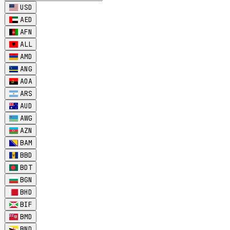
USD
AED
AFN
ALL
AMD
ANG
AOA
ARS
AUD
AWG
AZN
BAM
BBD
BDT
BGN
BHD
BIF
BMD
BND