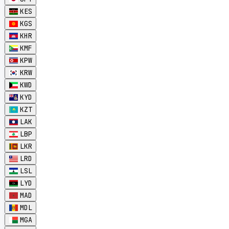
KES
KGS
KHR
KMF
KPW
KRW
KWD
KYD
KZT
LAK
LBP
LKR
LRD
LSL
LYD
MAD
MDL
MGA