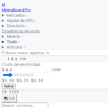
M
MiningBoard
Pro
Mercados
Alquiler de GPU
Directorio
Estadísticas de pools
Minería
Tools
Artículos
⚡
$
0.1
/kWh
Costo de electricidad
$
/kWh
$0.00
$0.25
$0.50
Aplicar
EN VIVO
USD