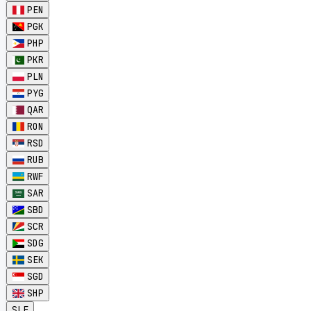
PEN
PGK
PHP
PKR
PLN
PYG
QAR
RON
RSD
RUB
RWF
SAR
SBD
SCR
SDG
SEK
SGD
SHP
SLE