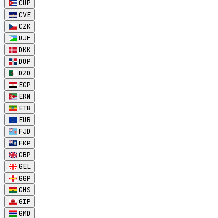
CUP
CVE
CZK
DJF
DKK
DOP
DZD
EGP
ERN
ETB
EUR
FJD
FKP
GBP
GEL
GGP
GHS
GIP
GMD