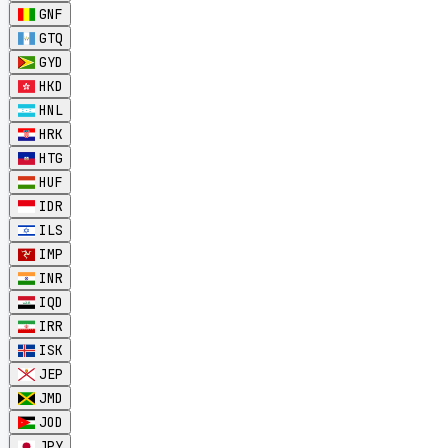
GNF
GTQ
GYD
HKD
HNL
HRK
HTG
HUF
IDR
ILS
IMP
INR
IQD
IRR
ISK
JEP
JMD
JOD
JPY