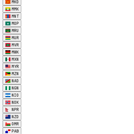
MKD
MMK
MNT
MOP
MRU
MUR
MVR
MWK
MXN
MYR
MZN
NAD
NGN
NIO
NOK
NPR
NZD
OMR
PAB