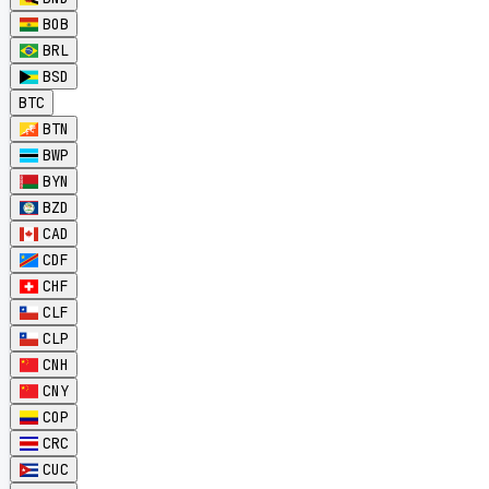
BOB
BRL
BSD
BTC
BTN
BWP
BYN
BZD
CAD
CDF
CHF
CLF
CLP
CNH
CNY
COP
CRC
CUC