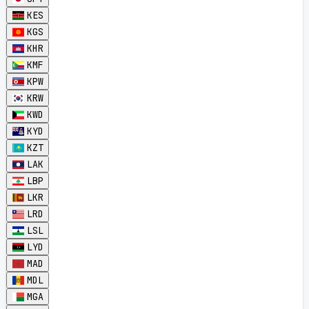
KES
KGS
KHR
KMF
KPW
KRW
KWD
KYD
KZT
LAK
LBP
LKR
LRD
LSL
LYD
MAD
MDL
MGA