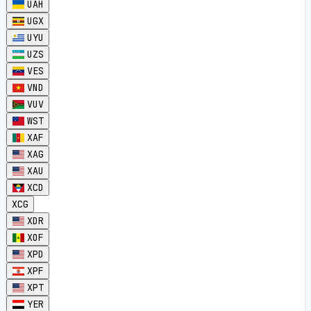
UAH
UGX
UYU
UZS
VES
VND
VUV
WST
XAF
XAG
XAU
XCD
XCG
XDR
XOF
XPD
XPF
XPT
YER