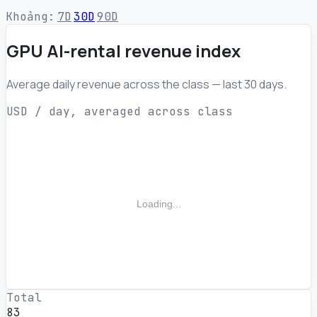
Khoảng:
7D
30D
90D
GPU AI-rental revenue index
Average daily revenue across the class — last 30 days.
USD / day, averaged across class
Loading...
Total
83