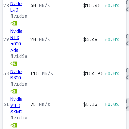
Ổ
Nvidia
28
40
Mh/s
$15.40
+0.0%
đ
L40
Nvidia
Nvidia
Ổ
RTX
29
20
Mh/s
$4.46
+0.0%
đ
4000
Ada
Nvidia
Ổ
Nvidia
30
115
Mh/s
$154.90
+0.0%
đ
B300
Nvidia
Nvidia
Ổ
31
75
Mh/s
$5.13
+0.0%
V100
đ
SXM2
Nvidia