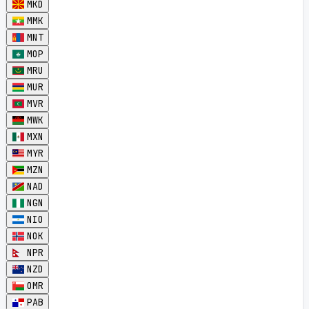
MKD
MMK
MNT
MOP
MRU
MUR
MVR
MWK
MXN
MYR
MZN
NAD
NGN
NIO
NOK
NPR
NZD
OMR
PAB