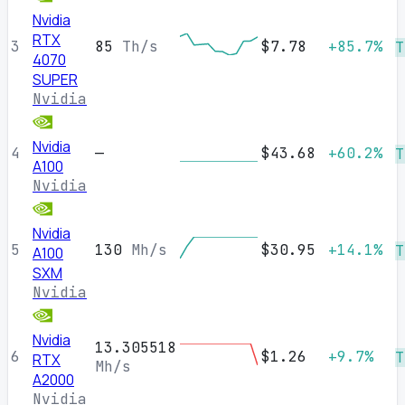
Nvidia
RTX
3
85
Th/s
$7.78
+85.7%
T
4070
SUPER
Nvidia
Nvidia
4
—
$43.68
+60.2%
T
A100
Nvidia
Nvidia
5
130
Mh/s
$30.95
+14.1%
T
A100
SXM
Nvidia
Nvidia
13.305518
6
$1.26
+9.7%
T
RTX
Mh/s
A2000
Nvidia