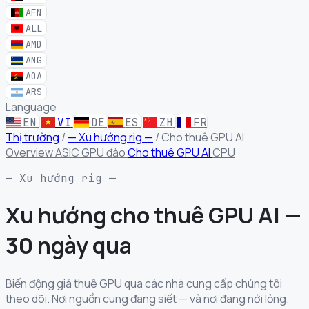
AFN
ALL
AMD
ANG
AOA
ARS
Language
EN
VI
DE
ES
ZH
FR
Thị trường
/
— Xu hướng rig —
/
Cho thuê GPU AI
Overview
ASIC
GPU đào
Cho thuê GPU AI
CPU
— Xu hướng rig —
Xu hướng cho thuê GPU AI —
30 ngày qua
Biến động giá thuê GPU qua các nhà cung cấp chúng tôi
theo dõi. Nơi nguồn cung đang siết — và nơi đang nới lỏng.