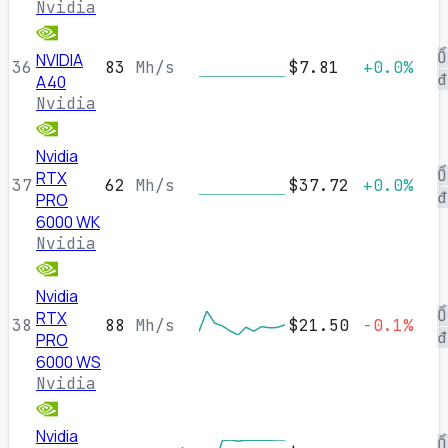
Nvidia
Ổ
NVIDIA
36
83
Mh/s
$7.81
+0.0%
đ
A40
Nvidia
Nvidia
Ổ
RTX
37
62
Mh/s
$37.72
+0.0%
đ
PRO
6000 WK
Nvidia
Nvidia
Ổ
RTX
38
88
Mh/s
$21.50
-0.1%
đ
PRO
6000 WS
Nvidia
Nvidia
Ổ