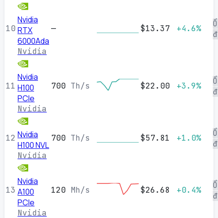
Nvidia
Ổ
10
—
$13.37
+4.6%
RTX
đ
6000Ada
Nvidia
Nvidia
Ổ
11
700
Th/s
$22.00
+3.9%
H100
đ
PCIe
Nvidia
Ổ
Nvidia
12
700
Th/s
$57.81
+1.0%
đ
H100 NVL
Nvidia
Nvidia
Ổ
13
120
Mh/s
$26.68
+0.4%
A100
đ
PCIe
Nvidia