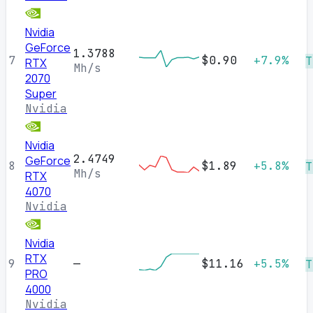
Nvidia
GeForce
1.3788
7
$0.90
+7.9%
T
RTX
Mh/s
2070
Super
Nvidia
Nvidia
2.4749
GeForce
8
$1.89
+5.8%
T
Mh/s
RTX
4070
Nvidia
Nvidia
RTX
9
—
$11.16
+5.5%
T
PRO
4000
Nvidia