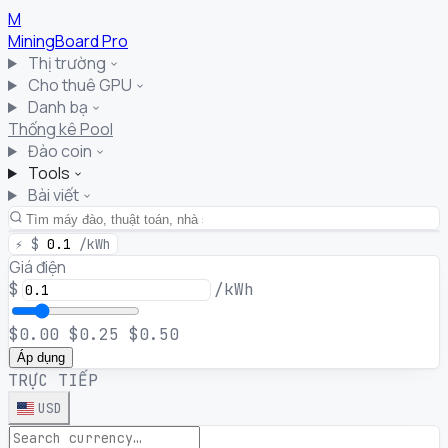
M
MiningBoard
Pro
Thị trường
Cho thuê GPU
Danh bạ
Thống kê Pool
Đào coin
Tools
Bài viết
⚡
$
0.1
/kWh
Giá điện
$
/kWh
$0.00
$0.25
$0.50
Áp dụng
TRỰC TIẾP
USD