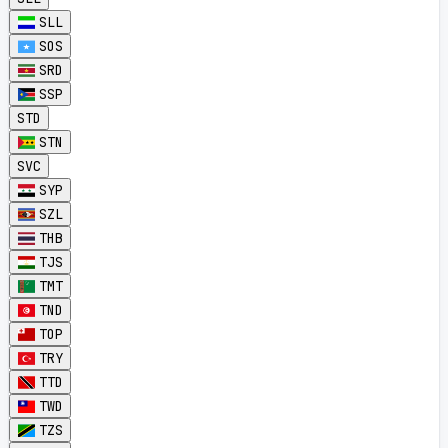
SLL
SOS
SRD
SSP
STD
STN
SVC
SYP
SZL
THB
TJS
TMT
TND
TOP
TRY
TTD
TWD
TZS