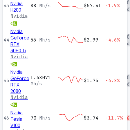
Ổ
Nvidia
43
88
Mh/s
$57.41
-1.9%
đ
H200
Nvidia
Nvidia
Ổ
GeForce
44
53
Mh/s
$2.99
-4.6%
đ
RTX
3090 Ti
Nvidia
Nvidia
1.48071
Ổ
GeForce
45
$1.75
-4.8%
Mh/s
đ
RTX
2080
Nvidia
Nvidia
46
70
Mh/s
$3.74
-11.7%
G
Tesla
V100