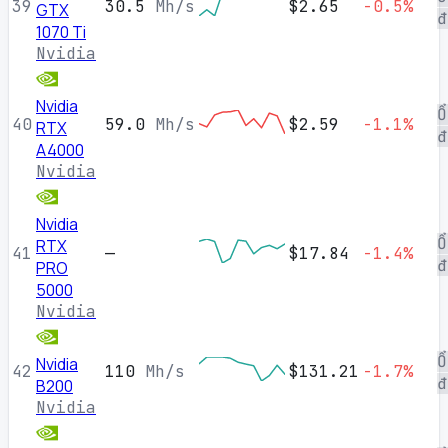
39
30.5
Mh/s
$2.65
-0.5%
GTX
đ
1070 Ti
Nvidia
Nvidia
Ổ
40
59.0
Mh/s
$2.59
-1.1%
RTX
đ
A4000
Nvidia
Nvidia
Ổ
RTX
41
—
$17.84
-1.4%
đ
PRO
5000
Nvidia
Ổ
Nvidia
42
110
Mh/s
$131.21
-1.7%
đ
B200
Nvidia