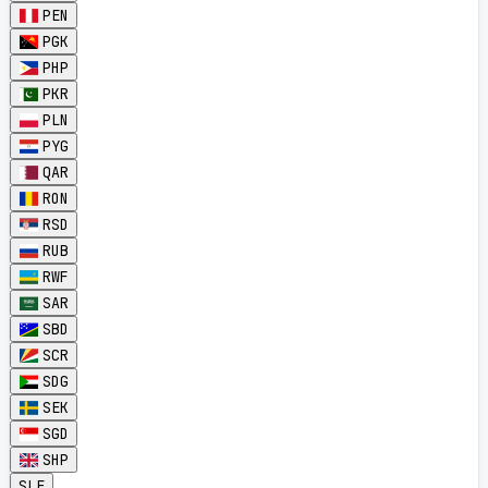
PEN
PGK
PHP
PKR
PLN
PYG
QAR
RON
RSD
RUB
RWF
SAR
SBD
SCR
SDG
SEK
SGD
SHP
SLE