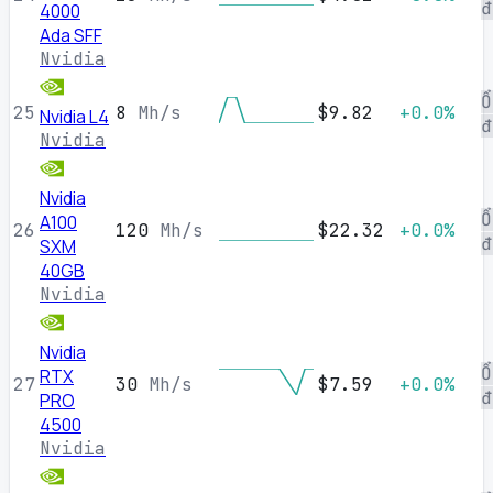
đ
4000
Ada SFF
Nvidia
Ổ
25
8
Mh/s
$9.82
+0.0%
Nvidia L4
đ
Nvidia
Nvidia
Ổ
A100
26
120
Mh/s
$22.32
+0.0%
đ
SXM
40GB
Nvidia
Nvidia
Ổ
RTX
27
30
Mh/s
$7.59
+0.0%
đ
PRO
4500
Nvidia