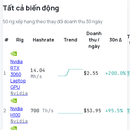
Tất cả biến động
50 rig xếp hạng theo thay đổi doanh thu 30 ngày
Doanh
T
#
Rig
Hashrate
Trend
thu /
30n Δ
ngày
Nvidia
RTX
14.04
1
$2.55
+200.0%
T
3060
Mh/s
Laptop
GPU
Nvidia
Nvidia
2
700
Th/s
$53.95
+95.5%
T
H100
Nvidia