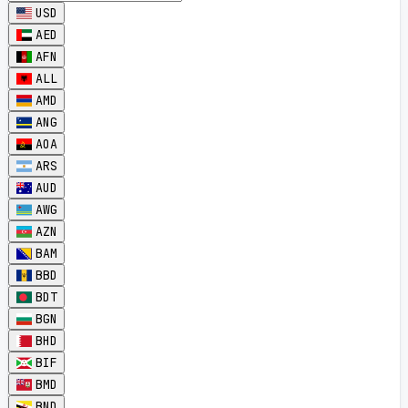
USD
AED
AFN
ALL
AMD
ANG
AOA
ARS
AUD
AWG
AZN
BAM
BBD
BDT
BGN
BHD
BIF
BMD
BND