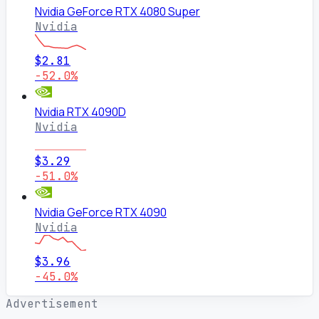
Nvidia GeForce RTX 4080 Super
Nvidia
$2.81
-52.0%
Nvidia RTX 4090D
Nvidia
$3.29
-51.0%
Nvidia GeForce RTX 4090
Nvidia
$3.96
-45.0%
Advertisement