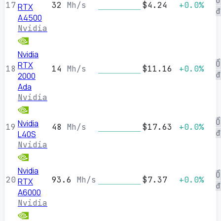
Ổ
17
32
Mh/s
$4.24
+0.0%
RTX
đ
A4500
Nvidia
Nvidia
Ổ
RTX
18
14
Mh/s
$11.16
+0.0%
đ
2000
Ada
Nvidia
Ổ
Nvidia
19
48
Mh/s
$17.63
+0.0%
đ
L40S
Nvidia
Nvidia
Ổ
20
93.6
Mh/s
$7.37
+0.0%
RTX
đ
A6000
Nvidia