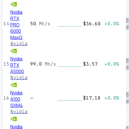
Nvidia
RTX
Ổ
14
50
Mh/s
$36.60
+0.0%
PRO
đ
6000
MaxQ
Nvidia
Nvidia
Ổ
15
99.0
Mh/s
$3.57
+0.0%
RTX
đ
A5000
Nvidia
Nvidia
Ổ
16
—
$17.18
+0.0%
A100
đ
SXM4
Nvidia
Nvidia