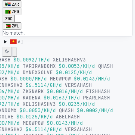
ZAR
ZMW
ZWG
ZWL
No match.
VI
HASH
$0.0092/TH/d
XELISHASHV3
35/KH/d
TARIRANDOMX
$0.0053/KH/d
QHASH
02/MH/d
DYNEXSOLVE
$0.0125/KH/d
ASH
$0.0000/MH/d
MEOWPOW
$0.0143/MH/d
ENHASHV2
$6.5114/GH/d
VERSAHASH
06/MH/d
ZKSNARK
$0.0016/MH/d
FISHHASH
00/MH/d
KADENA
$0.0163/TH/d
PEARLHASH
92/TH/d
XELISHASHV3
$0.0235/KH/d
ANDOMX
$0.0053/KH/d
QHASH
$0.0002/MH/d
SOLVE
$0.0125/KH/d
ABELHASH
00/MH/d
MEOWPOW
$0.0143/MH/d
ENHASHV2
$6.5114/GH/d
VERSAHASH