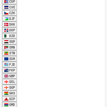
CUP
CVE
CZK
DJF
DKK
DOP
DZD
EGP
ERN
ETB
EUR
FJD
FKP
GBP
GEL
GGP
GHS
GIP
GMD