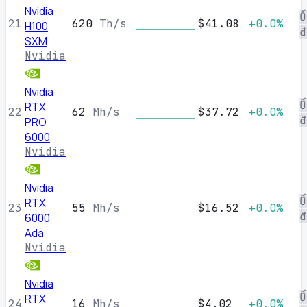
Nvidia
Ổ
21
620
Th/s
$41.08
+0.0%
H100
đ
SXM
Nvidia
Nvidia
Ổ
RTX
22
62
Mh/s
$37.72
+0.0%
đ
PRO
6000
Nvidia
Nvidia
Ổ
RTX
23
55
Mh/s
$16.52
+0.0%
đ
6000
Ada
Nvidia
Nvidia
Ổ
RTX
24
16
Mh/s
$4.02
+0.0%