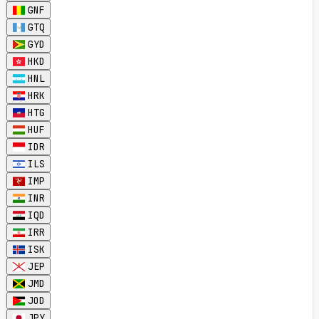
GNF
GTQ
GYD
HKD
HNL
HRK
HTG
HUF
IDR
ILS
IMP
INR
IQD
IRR
ISK
JEP
JMD
JOD
JPY