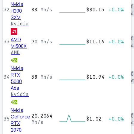
Nvidia
Ổ
32
88
Mh/s
$80.13
+0.0%
H200
đ
SXM
Nvidia
Ổ
AMD
33
70
Mh/s
$11.16
+0.0%
đ
MI300X
AMD
Nvidia
Ổ
RTX
34
38
Mh/s
$10.94
+0.0%
đ
5000
Ada
Nvidia
Nvidia
20.2064
Ổ
GeForce
35
$1.02
+0.0%
Mh/s
đ
RTX
2070