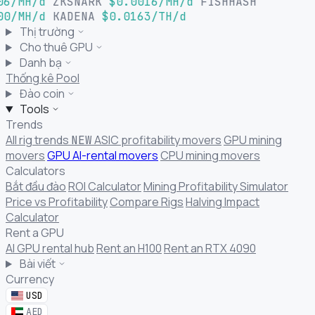
06/MH/d
ZKSNARK
$0.0016/MH/d
FISHHASH
00/MH/d
KADENA
$0.0163/TH/d
Thị trường
Cho thuê GPU
Danh bạ
Thống kê Pool
Đào coin
Tools
Trends
All rig trends
ASIC profitability movers
GPU mining
NEW
movers
GPU AI-rental movers
CPU mining movers
Calculators
Bắt đầu đào
ROI Calculator
Mining Profitability Simulator
Price vs Profitability
Compare Rigs
Halving Impact
Calculator
Rent a GPU
AI GPU rental hub
Rent an H100
Rent an RTX 4090
Bài viết
Currency
USD
AED