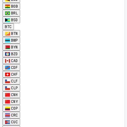
BOB
BRL
BSD
BTC
BTN
BWP
BYN
BZD
CAD
CDF
CHF
CLF
CLP
CNH
CNY
COP
CRC
CUC